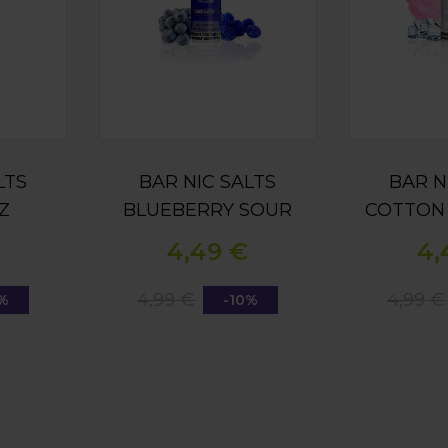
LTS
BAR NIC SALTS
BAR N
Z
BLUEBERRY SOUR
COTTON 
10ML
RASPBERRY 10ML
1
4,49 €
4,
4,99 €
4,99 €
0%
-10%