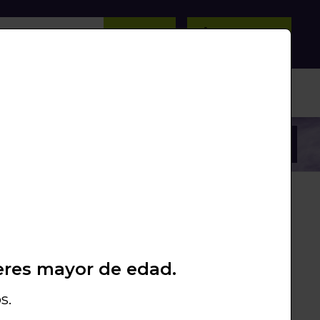
BUSCAR
0
/
0
Unds.
PROMOS
PACKS
LIQUIDACIÓN
eres mayor de edad.
s.