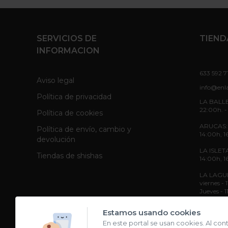
SERVICIOS DE
TIEND
INFORMACION
633 592 7
Aviso legal
info@enl
Política de privacidad
LA BALLE
22:00h. -
Política de cookies
ARUCAS: L
Política de envío, cambio y
14:00h, 1
devolución
LA ISLETA
Tiendas de shishas
14:00h, 1
LA LAGUNA
viernes -
Jueves - 
Sábado - 
Estamos usando cookies
En este portal se usan cookies. Al con