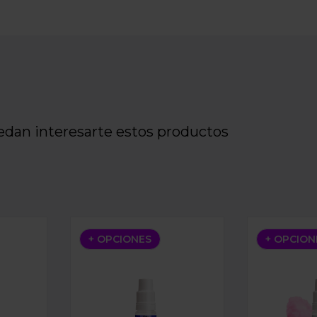
edan interesarte estos productos
LUE RAZZ LEMONADE 10ML
BAR NIC SALTS BLUEBERRY SOUR RASPB
BAR NIC SA
+ OPCIONES
+ OPCION