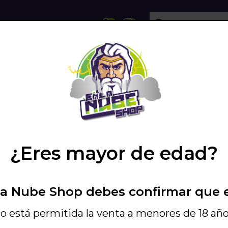
ECHOLLOS
SHISHA
VAPEO
PODS
AR NIC SALTS LEMON...
/
¿Eres mayor de edad?
Elegir MG
La Nube Shop debes confirmar que 
20MG
10MG
o está permitida la venta a menores de 18 año