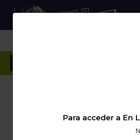
NUB
Inicio
/
Productos
/
VAPEO
/
SALTS 10ML
/
B
Para acceder a En 
N