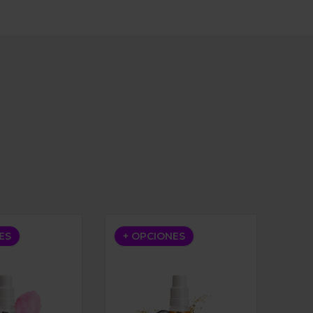
ERRY 10ML
LTS COTTON CANDY ICE 10ML
BAR NIC SALTS ENERGY ICE 10ML
ES
+ OPCIONES