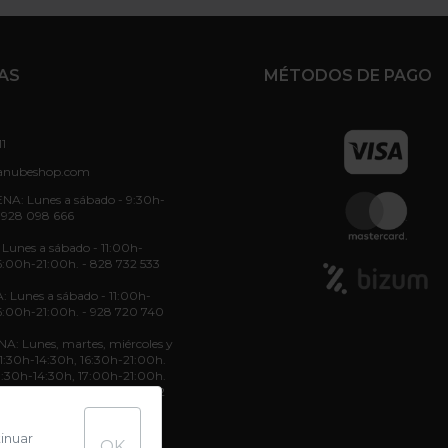
AS
MÉTODOS DE PAGO
11
anubeshop.com
NA: Lunes a sábado - 9:30h-
 928 098 666
unes a sábado - 11:00h-
6:00h-21:00h. - 828 732 533
: Lunes a sábado - 11:00h-
6:00h-21:00h. - 928 720 740
: Lunes, martes, miércoles y
 11:30h-14:30h, 16:30h-21:00h.
11:30h-14:30h, 17:00h-21:00h.
11:30h-14:30h. - 822 70 36 52
tinuar
OK