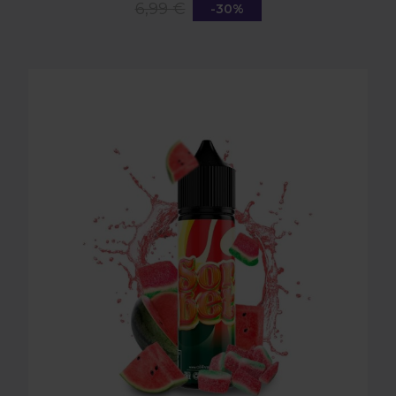
6,99 €
-30%
LONGFILL AROMA O4V - SORBET 16ml