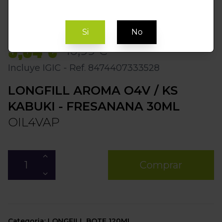
Si
No
9,34 €
10,99 €
Incluye IGIC - Ref. 8474407333528
LONGFILL AROMA O4V / KS
KABUKI - FRESANANA 30ML
OIL4VAP
Comprar
Categoria: LONGFILL BOTE 120ML