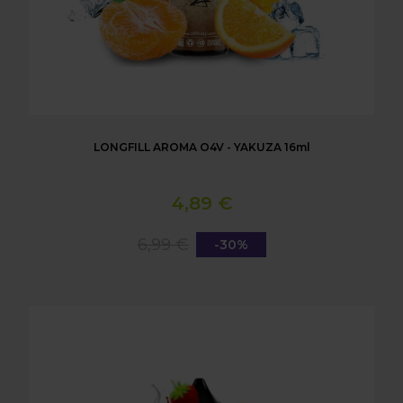
LONGFILL AROMA O4V - YAKUZA 16ml
4,89 €
6,99 €
-30%
LONGFILL AROMA O4V - VLADIBLOOD 16ml