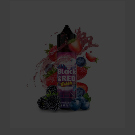
LONGFILL AROMA O4V - BLACK AND RED BUBBLE 