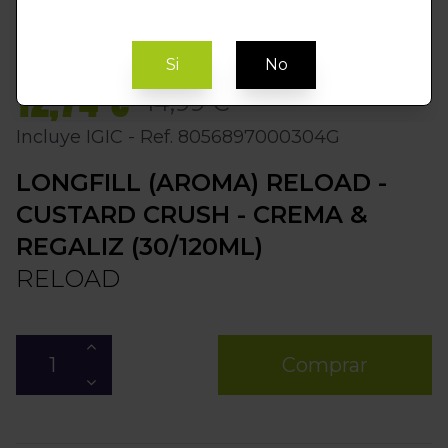
Si
No
12,74 €
14,99 €
Incluye IGIC - Ref. 8056897000304G
LONGFILL (AROMA) RELOAD -
CUSTARD CRUSH - CREMA &
REGALIZ (30/120ML)
RELOAD
Comprar