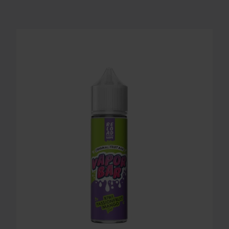
LONGFILL AROMA RELOAD - VAPOR BAR - KIWI P