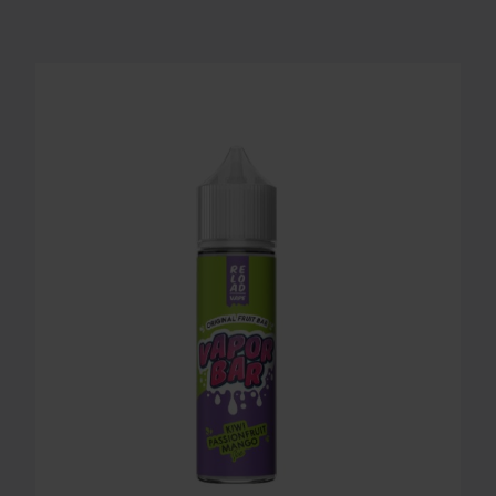
LONGFILL AROMA RELOAD - VAPOR BAR - KIWI P