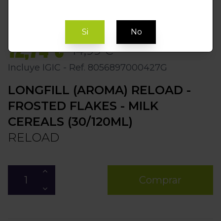
Si
No
12,74 €
14,99 €
Incluye IGIC - Ref. 8056897000427G
LONGFILL (AROMA) RELOAD -
FROSTED FLAKES - MILK
CEREALS (30/120ML)
RELOAD
Comprar