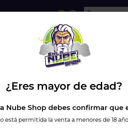
ECHOLLOS
SHISHA
VAPEO
PODS
 120ML
/
LONGFILL (AROMA) RELOAD -...
/
¿Eres mayor de edad?
12,74 €
14,99
La Nube Shop debes confirmar que 
Incluye IGIC - Ref. 
LONGFILL (ARO
o está permitida la venta a menores de 18 año