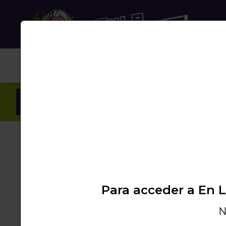
NUB
Inicio
/
Productos
/
VAPEO
/
LONGFILL BOTE
Para acceder a En 
N