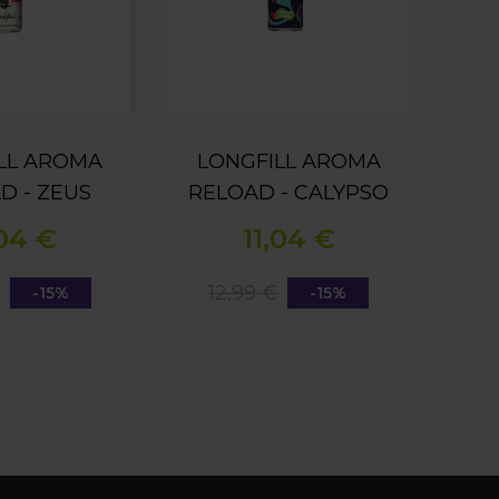
LL AROMA
LONGFILL AROMA
D - ZEUS
RELOAD - CALYPSO
INEAPPLE &
AGE OF FIZZY -
,04 €
11,04 €
UT MILK
CHERRY FRIZZ 15ML
5ML
€
12,99 €
-15%
-15%