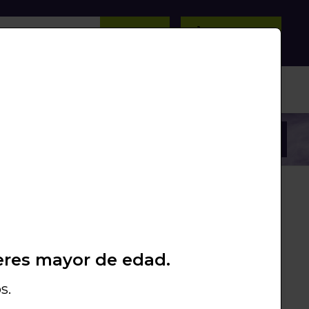
BUSCAR
0
/
0
Unds.
PROMOS
PACKS
LIQUIDACIÓN
 €
eres mayor de edad.
8056897002148G2
MA) RELOAD - GOLDEN TAB -
s.