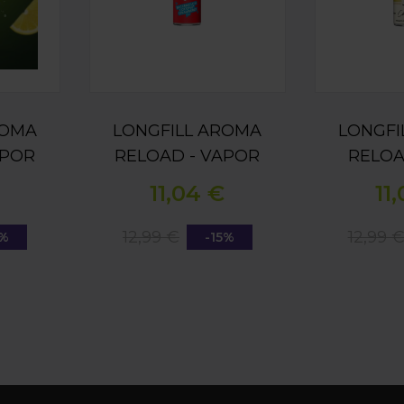
ROMA
LONGFILL AROMA
LONGFI
APOR
RELOAD - VAPOR
RELOA
N &
BAR -
RUM - P
11,04 €
11
5ML
WATERMELON
COCON
COCONUT
1
12,99 €
12,99 
5%
-15%
STRAWBERRY ICE
15ML