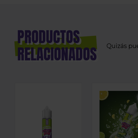
PRODUCTOS
Quizás pu
RELACIONADOS
LONGFILL AROMA RELOAD - VAPOR BAR - KIWI 
LONGFILL AROMA 