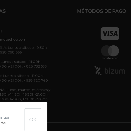
AS
MÉTODOS DE PAGO
11
anubeshop.com
NA: Lunes a sábado - 9:30h-
 928 098 666
unes a sábado - 11:00h-
6:00h-21:00h. - 828 732 533
: Lunes a sábado - 11:00h-
6:00h-21:00h. - 928 720 740
: Lunes, martes, miércoles y
 11:30h-14:30h, 16:30h-21:00h.
11:30h-14:30h, 17:00h-21:00h.
11:30h-14:30h. - 822 70 36 52
tinuar
OK
 de