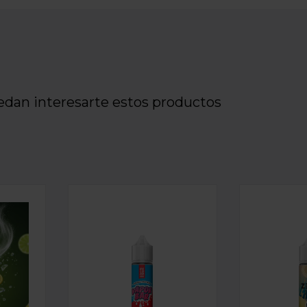
edan interesarte estos productos
PASSIONFRUIT MANGO ICE 15ML
RELOAD - VAPOR BAR - LEMON & LIME ICE 15ML
LONGFILL AROMA RELOAD - VAPOR BAR 
LONGFILL A