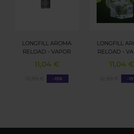
LONGFILL AROMA
LONGFILL A
RELOAD - VAPOR
RELOAD - V
BAR - KIWI
BAR - LEMO
11,04 €
11,04 €
PASSIONFRUIT
LIME ICE 1
MANGO ICE 15ML
12,99 €
12,99 €
-15%
-1