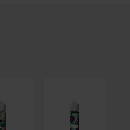
- WATERMELON COCONUT STRAWBERRY ICE 15ML
ROMA RELOAD - ZEUS RUM - PINEAPPLE & COCONUT 
LONGFILL AROMA RELOAD - CALYPSO