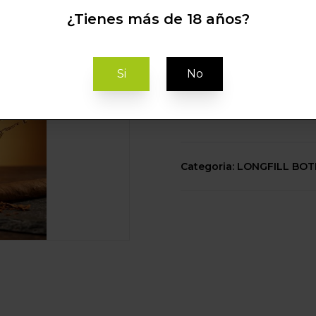
CIGARILLO TOB
¿Tienes más de 18 años?
RELOAD
Si
No
C
Categoria: LONGFILL BOT