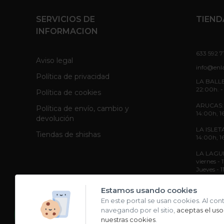
SERVICIOS DE
TIEND
INFORMACION
633 592 7
Aviso legal
info@enl
Política de privacidad
LA BALLE
22:00h. -
Política de cookies
ARUCAS: L
Política de envío, cambio y
14:00h, 1
devolución
LA ISLETA
Tiendas de shishas
14:00h, 1
LA LAGUNA
viernes -
Jueves - 
Sábado - 
Estamos usando cookies
En este portal se usan cookies. Al con
navegando por el sitio,
aceptas el uso
nuestras cookies
.