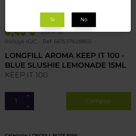
Si
No
8,49 €
9,99 €
Incluye IGIC - Ref. 661537628855
LONGFILL AROMA KEEP IT 100 -
BLUE SLUSHIE LEMONADE 15ML
KEEP IT 100
Comprar
Categoria: LONGFILL BOTE 60ML