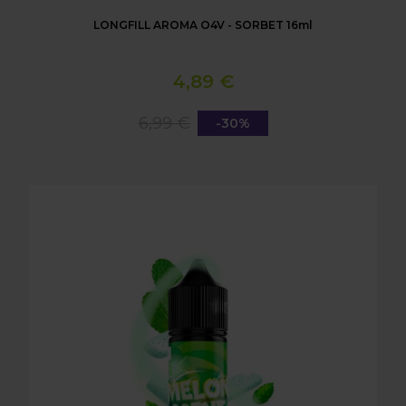
LONGFILL AROMA O4V - SORBET 16ml
4,89 €
6,99 €
-30%
LONGFILL AROMA O4V - MELON MINT BUBBLE 16m