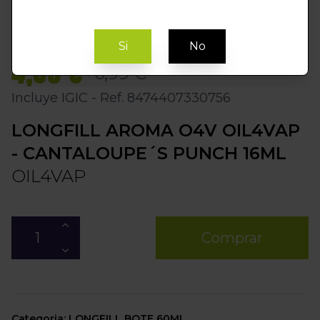
Si
No
4,89 €
6,99 €
Incluye IGIC - Ref. 8474407330756
LONGFILL AROMA O4V OIL4VAP
- CANTALOUPE´S PUNCH 16ML
OIL4VAP
Comprar
Categoria: LONGFILL BOTE 60ML