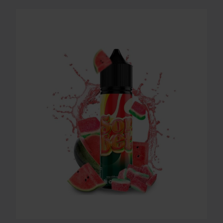
LONGFILL AROMA O4V - SORBET 16ml