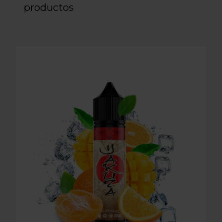
productos
LONGFILL AROMA O4V - YAKUZA 16ml