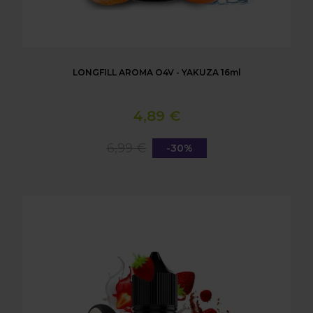
LONGFILL AROMA O4V - YAKUZA 16ml
4,89 €
6,99 €
-30%
LONGFILL AROMA O4V - VLADIBLOOD 16ml