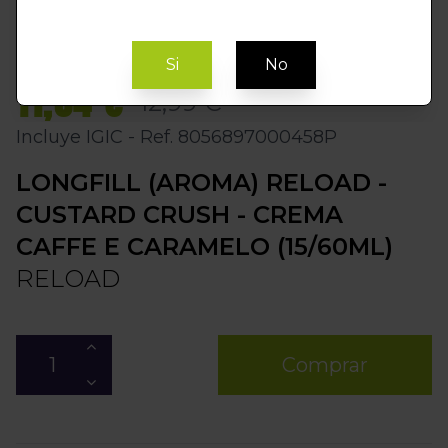
Si
No
11,04 €
12,99 €
Incluye IGIC - Ref. 8056897000458P
LONGFILL (AROMA) RELOAD -
CUSTARD CRUSH - CREMA
CAFFE E CARAMELO (15/60ML)
RELOAD
Comprar