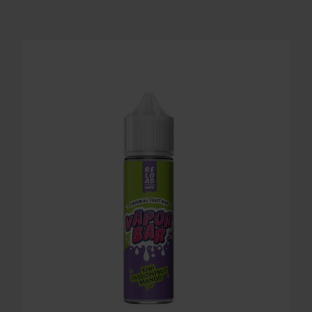
LONGFILL AROMA RELOAD - VAPOR BAR - KIWI P