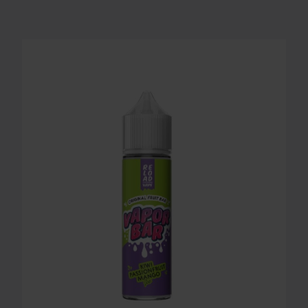
LONGFILL AROMA RELOAD - VAPOR BAR - KIWI P