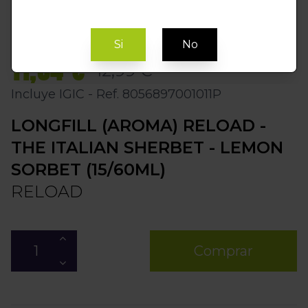
Si
No
11,04 €
12,99 €
Incluye IGIC - Ref. 8056897001011P
LONGFILL (AROMA) RELOAD -
THE ITALIAN SHERBET - LEMON
SORBET (15/60ML)
RELOAD
Comprar