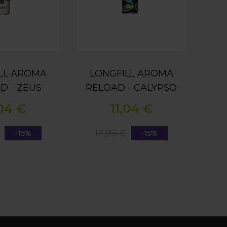
LL AROMA
LONGFILL AROMA
D - ZEUS
RELOAD - CALYPSO
INEAPPLE &
AGE OF FIZZY -
,04 €
11,04 €
UT MILK
CHERRY FRIZZ 15ML
5ML
€
12,99 €
-15%
-15%