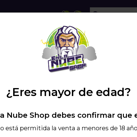
ECHOLLOS
SHISHA
VAPEO
PODS
 60ML
/
LONGFILL (AROMA) RELOAD -...
/
¿Eres mayor de edad?
11,04 €
12,99
La Nube Shop debes confirmar que 
Incluye IGIC - Ref. 
LONGFILL (ARO
o está permitida la venta a menores de 18 año