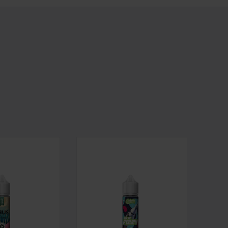
- WATERMELON COCONUT STRAWBERRY ICE 15ML
ROMA RELOAD - ZEUS RUM - PINEAPPLE & COCONUT 
LONGFILL AROMA RELOAD - CALYPSO