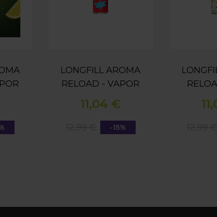
ROMA
LONGFILL AROMA
LONGFI
APOR
RELOAD - VAPOR
RELOA
N &
BAR -
RUM - P
11,04 €
11
5ML
WATERMELON
COCON
COCONUT
1
12,99 €
12,99 
5%
-15%
STRAWBERRY ICE
15ML