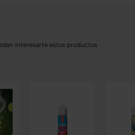
edan interesarte estos productos
PASSIONFRUIT MANGO ICE 15ML
RELOAD - VAPOR BAR - LEMON & LIME ICE 15ML
LONGFILL AROMA RELOAD - VAPOR BAR 
LONGFILL A