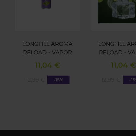
LONGFILL AROMA
LONGFILL A
RELOAD - VAPOR
RELOAD - V
BAR - KIWI
BAR - LEMO
11,04 €
11,04 €
PASSIONFRUIT
LIME ICE 1
MANGO ICE 15ML
12,99 €
12,99 €
-15%
-1