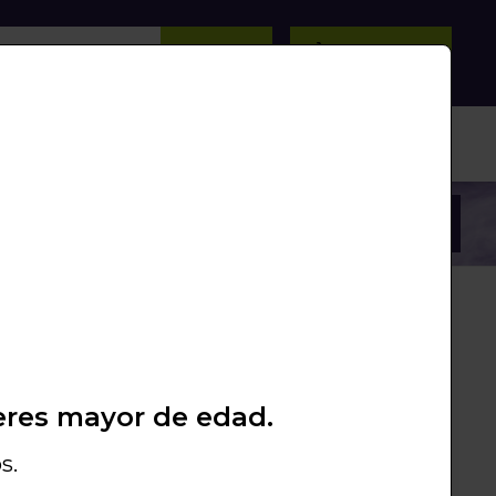
BUSCAR
0
/
0
Unds.
PROMOS
PACKS
LIQUIDACIÓN
 €
eres mayor de edad.
8056897000144
MA) RELOAD - VAPOR BAR -
s.