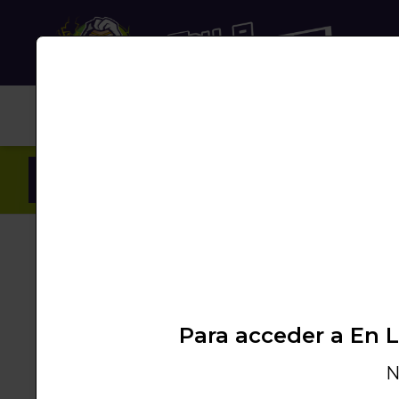
NUB
Inicio
/
Productos
/
VAPEO
/
LONGFILL BOTE
Para acceder a En 
N