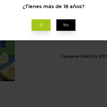
BLUE RAZZ LEM
¿Tienes más de 18 años?
RELOAD
Si
No
C
Categoria: LONGFILL BO