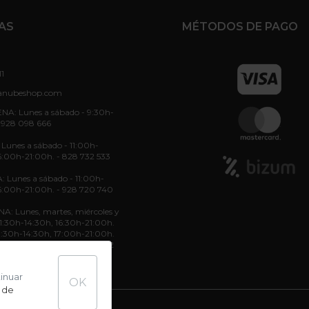
AS
MÉTODOS DE PAGO
11
anubeshop.com
NA: Lunes a sábado - 9:30h-
 928 098 666
unes a sábado - 11:00h-
6:00h-21:00h. - 828 732 533
: Lunes a sábado - 11:00h-
6:00h-21:00h. - 928 720 740
: Lunes, martes, miércoles y
 11:30h-14:30h, 16:30h-21:00h.
11:30h-14:30h, 17:00h-21:00h.
11:30h-14:30h. - 822 70 36 52
tinuar
OK
 de