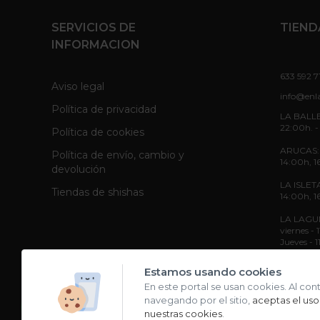
SERVICIOS DE
TIEND
INFORMACION
633 592 7
Aviso legal
info@enl
Política de privacidad
LA BALLE
22:00h. -
Política de cookies
ARUCAS: L
Política de envío, cambio y
14:00h, 1
devolución
LA ISLETA
Tiendas de shishas
14:00h, 1
LA LAGUNA
viernes -
Jueves - 
Sábado - 
Estamos usando cookies
En este portal se usan cookies. Al con
navegando por el sitio,
aceptas el uso
nuestras cookies
.