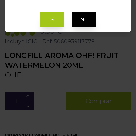
Si
No
5,09 €
5,99 €
Incluye IGIC - Ref. 5060939117779
LONGFILL AROMA OHF! FRUIT -
WATERMELON 20ML
OHF!
Comprar
Categoria: LONGFILL BOTE 60ML