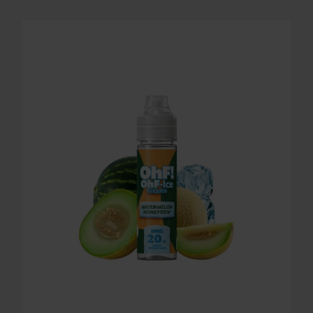
LONGFILL AROMA OHF! ICE - WATERMELON HON