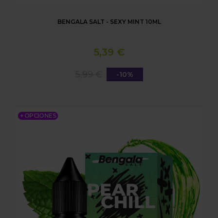
BENGALA SALT - SEXY MINT 10ML
5,39 €
5,99 €
-10%
BENGALA SALT - PEAR CHILL 10ML
+ OPCIONES