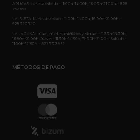
ARUCAS: Lunes a sábado - 11:00h-14:00h, 16:00h-21:00h. - 828
732 533
LA ISLETA: Lunes a sábado - 11:00h-14:00h, 16:00h-21:00h. -
928 720 740
LA LAGUNA: Lunes, martes, miércoles y viernes - 11:30h-14:30h,
16:30h-21:00h. Jueves - 11:30h-14:30h, 17:00h-21:00h. Sábado -
11:30h-14:30h. - 822 70 36 52
MÉTODOS DE PAGO