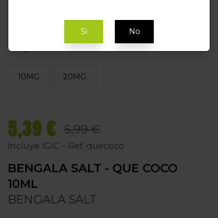
Si
No
Elegir MG
10MG
20MG
5,39 €
5,99 €
Incluye IGIC - Ref. quecoco
BENGALA SALT - QUE COCO
10ML
BENGALA SALT