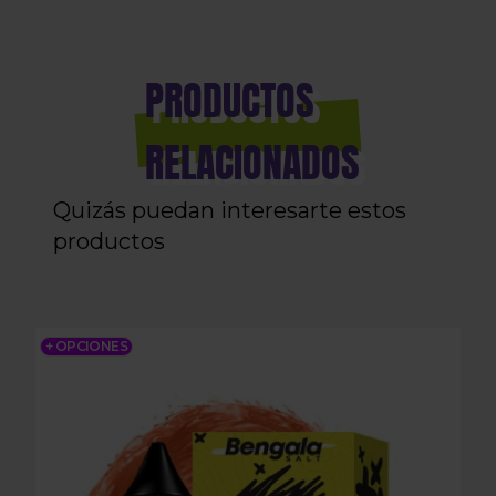
PRODUCTOS
RELACIONADOS
Quizás puedan interesarte estos
productos
BENGALA SALT - TRIPLE MANGO 10ML
+ OPCIONES