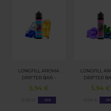
LONGFILL AROMA
LONGFILL A
DRIFTER BAR -
DRIFTER BA
BLUE RAZZ
BLUEBER
5,94 €
5,94 €
LEMONADE ICE
BUBBLEGUM 
16ML
6,99 €
6,99 €
-15%
-15