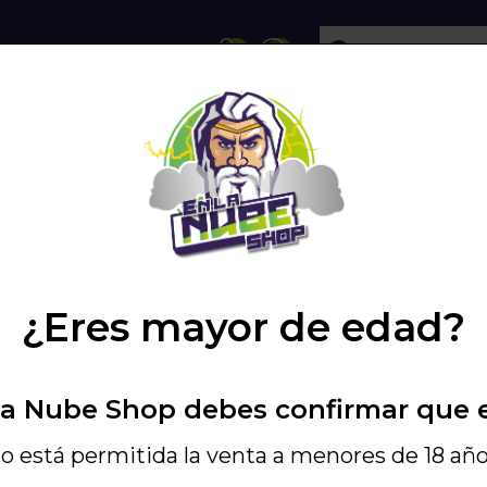
ECHOLLOS
SHISHA
VAPEO
PODS
IFTER BAR SALTS -...
/
¿Eres mayor de edad?
Elegir MG
La Nube Shop debes confirmar que 
20MG
10MG
o está permitida la venta a menores de 18 año