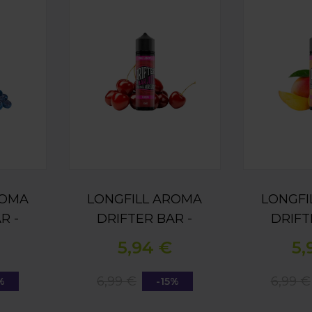
ROMA
LONGFILL AROMA
LONGFI
R -
DRIFTER BAR -
DRIFT
RY
CHERRY 16ML
MANGO 
5,94 €
5,
16ML
6,99 €
6,99 €
%
-15%