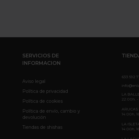
SERVICIOS DE
TIEND
INFORMACION
633 592 7
Aviso legal
info@enl
Política de privacidad
LA BALLE
22:00h. -
Política de cookies
ARUCAS: L
Política de envío, cambio y
14:00h, 1
devolución
LA ISLETA
Tiendas de shishas
14:00h, 1
LA LAGUNA