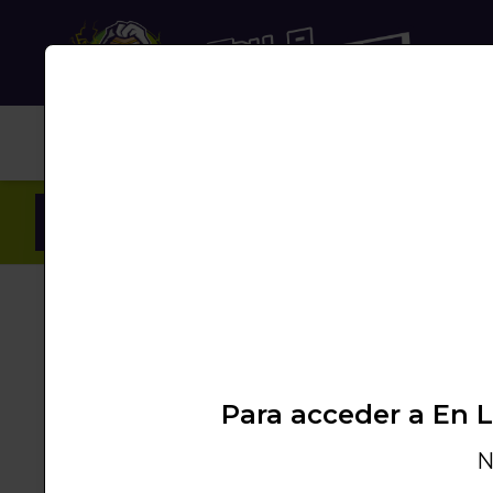
NUB
Inicio
/
Productos
/
VAPEO
/
SALTS 10ML
/
DR
Para acceder a En 
N