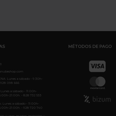
AS
MÉTODOS DE PAGO
11
anubeshop.com
NA: Lunes a sábado - 9:30h-
 928 098 666
unes a sábado - 11:00h-
6:00h-21:00h. - 828 732 533
: Lunes a sábado - 11:00h-
6:00h-21:00h. - 928 720 740
: Lunes, martes, miércoles y