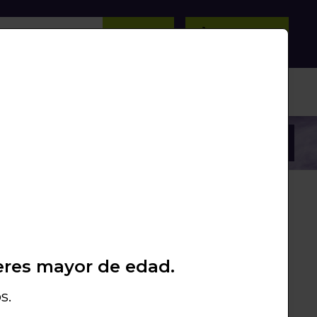
BUSCAR
0
/
0
Unds.
PROMOS
PACKS
LIQUIDACIÓN
eres mayor de edad.
s.