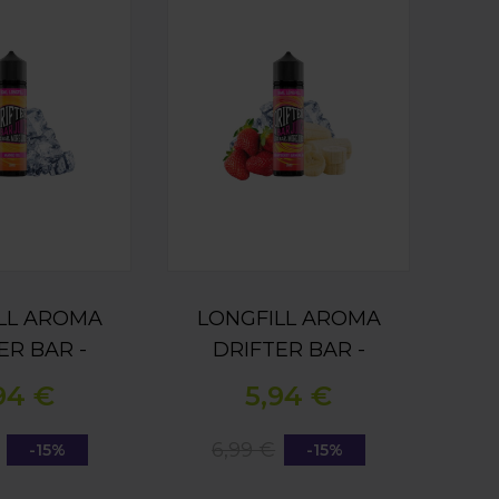
LL AROMA
LONGFILL AROMA
ER BAR -
DRIFTER BAR -
ICE 16ML
STRAWBERRY
94 €
5,94 €
BANANA 16ML
6,99 €
-15%
-15%