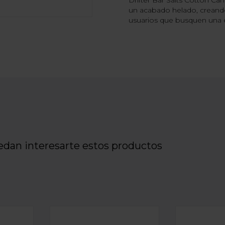
Drifter Bar Salts Cotton C
un acabado helado, creando
usuarios que busquen una e
edan interesarte estos productos
EMONADE ICE 16ML
 DRIFTER BAR - BLUEBERRY BUBBLEGUM 16ML
LONGFILL AROMA DRIFTER BAR - CHERRY
LONGFILL A