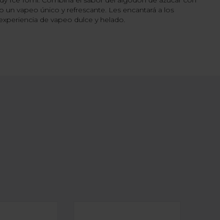
andy Ice 10ml. Combina el sabor del algodón de azúcar con
 un vapeo único y refrescante. Les encantará a los
xperiencia de vapeo dulce y helado.
 16ML
ROMA DRIFTER BAR - MANGO ICE 16ML
LONGFILL AROMA DRIFTER BAR - 