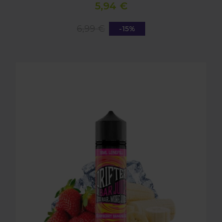
5,94 €
6,99 €
-15%
LONGFILL AROMA DRIFTER BAR - STRAWBERRY B