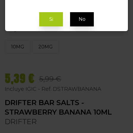
Si
No
Elegir MG
10MG
20MG
5,39 €
5,99 €
Incluye IGIC - Ref. DSTRAWBANANA
DRIFTER BAR SALTS -
STRAWBERRY BANANA 10ML
DRIFTER