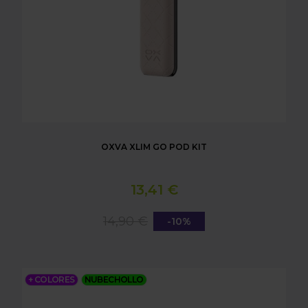
OXVA XLIM GO POD KIT
13,41 €
14,90 €
-10%
OXVA XLIM PRO POD KIT
+ COLORES
NUBECHOLLO