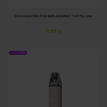
OXVA XLIM PRO POD REPLACEMENT TOP FILL 2ML
11,99 €
OXVA XLIM GO POD KIT
+ COLORES