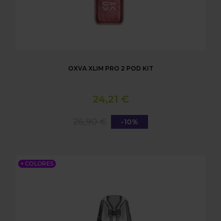
OXVA XLIM PRO 2 POD KIT
24,21 €
26,90 €
-10%
OXVA XLIM SQ PRO 2 POD KIT
+ COLORES