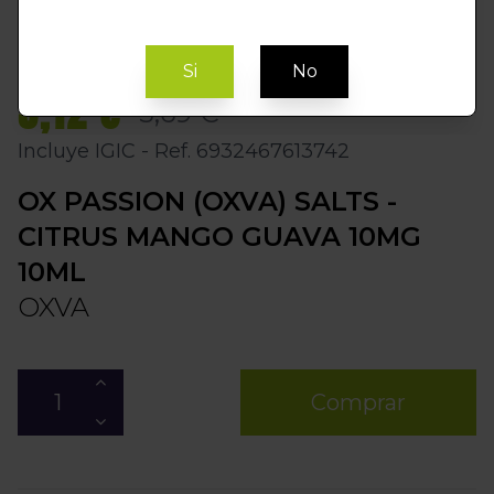
Si
No
5,12 €
5,69 €
Incluye IGIC - Ref. 6932467613742
OX PASSION (OXVA) SALTS -
CITRUS MANGO GUAVA 10MG
10ML
OXVA
Comprar