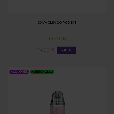
OXVA XLIM GO POD KIT
13,41 €
14,90 €
-10%
OXVA XLIM PRO POD KIT
+ COLORES
NUBECHOLLO