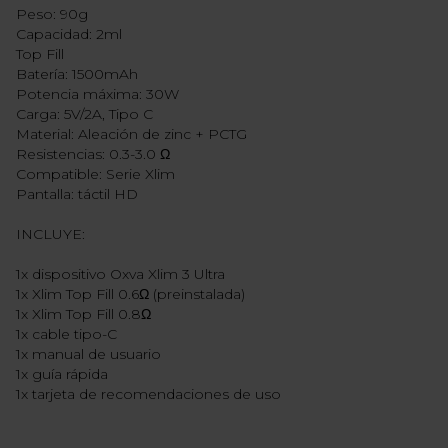
Peso: 90g
Capacidad: 2ml
Top Fill
Batería: 1500mAh
Potencia máxima: 30W
Carga: 5V/2A, Tipo C
Material: Aleación de zinc + PCTG
Resistencias: 0.3-3.0 Ω
Compatible: Serie Xlim
Pantalla: táctil HD
INCLUYE:
1x dispositivo Oxva Xlim 3 Ultra
1x Xlim Top Fill 0.6Ω (preinstalada)
1x Xlim Top Fill 0.8Ω
1x cable tipo-C
1x manual de usuario
1x guía rápida
1x tarjeta de recomendaciones de uso