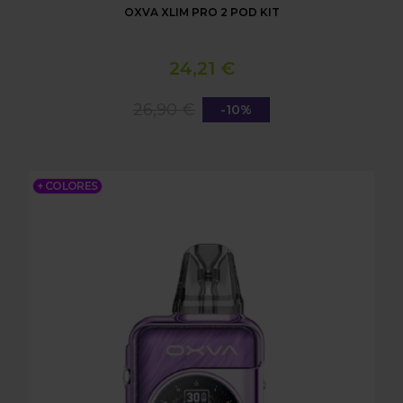
OXVA XLIM PRO 2 POD KIT
24,21 €
26,90 €
-10%
OXVA XLIM SQ PRO 2 POD KIT
+ COLORES