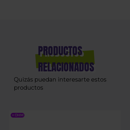
PRODUCTOS
RELACIONADOS
Quizás puedan interesarte estos
productos
OXVA XLIM PRO POD REPLACEMENT TOP FILL 2M
+ OHM