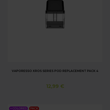
VAPORESSO XROS SERIES POD REPLACEMENT PACK 4
12,99 €
VAPORESSO XROS 3 NANO V1 POD KIT
+ COLORES
PACK