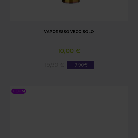
VAPORESSO VECO SOLO
10,00 €
19,90 €
-9,90€
VAPORESSO XROS SERIES POD REPLACEMENT PA
+ OHM