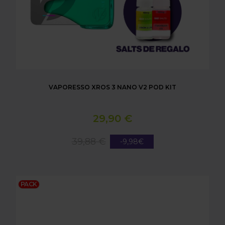
VAPORESSO XROS 3 NANO V2 POD KIT
29,90 €
39,88 €
-9,98€
VAPORESSO XROS 3 NANO - CHROMA CHAOS POD
PACK