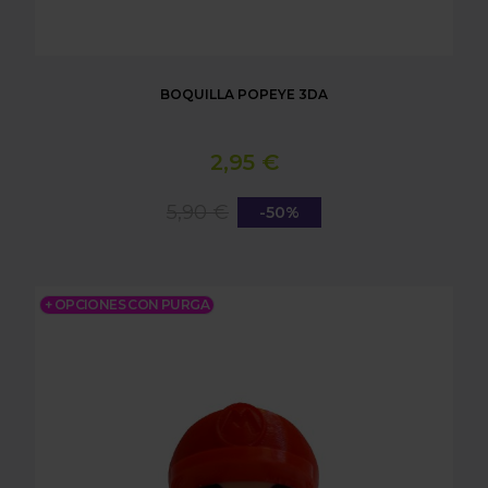
BOQUILLA POPEYE 3DA
2,95 €
5,90 €
-50%
BOQUILLA MARIO 3DA
+ OPCIONES CON PURGA