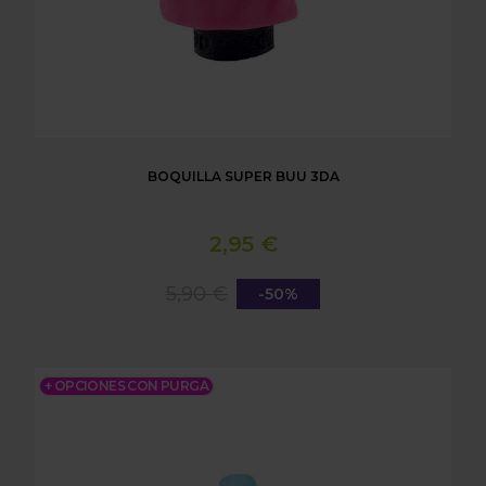
BOQUILLA SUPER BUU 3DA
2,95 €
5,90 €
-50%
BOQUILLA HORSEA 3DA
+ OPCIONES CON PURGA