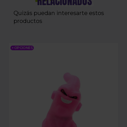
RELACIONADOS
Quizás puedan interesarte estos
productos
BOQUILLA SUPER BUU 3DA
+ OPCIONES