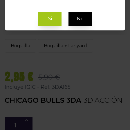
Si
No
Elegir Opción
Boquilla
Boquilla + Lanyard
2,95 €
5,90 €
Incluye IGIC - Ref. 3DA165
CHICAGO BULLS 3DA
3D ACCIÓN