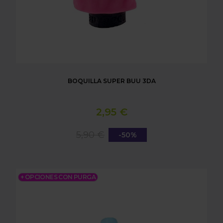
BOQUILLA SUPER BUU 3DA
2,95 €
5,90 €
-50%
BOQUILLA HORSEA 3DA
+ OPCIONES CON PURGA