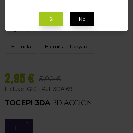
Si
No
Elegir Opción
Boquilla
Boquilla + Lanyard
2,95 €
5,90 €
Incluye IGIC - Ref. 3DA169
TOGEPI 3DA
3D ACCIÓN