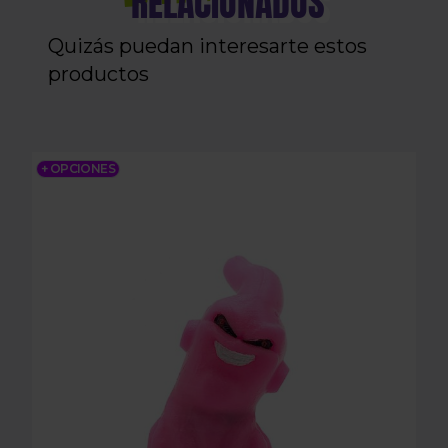
RELACIONADOS
Quizás puedan interesarte estos
productos
BOQUILLA SUPER BUU 3DA
+ OPCIONES