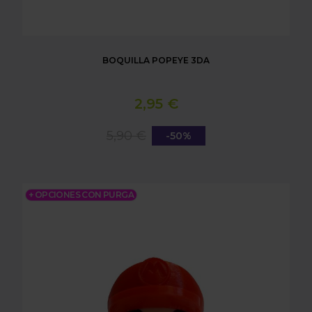
BOQUILLA POPEYE 3DA
2,95 €
5,90 €
-50%
BOQUILLA MARIO 3DA
+ OPCIONES CON PURGA