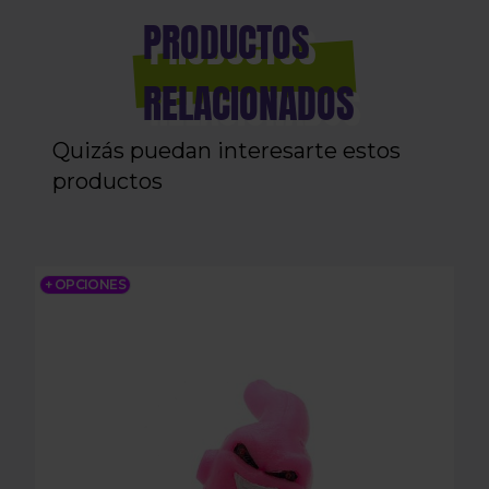
PRODUCTOS
RELACIONADOS
Quizás puedan interesarte estos
productos
BOQUILLA SUPER BUU 3DA
+ OPCIONES