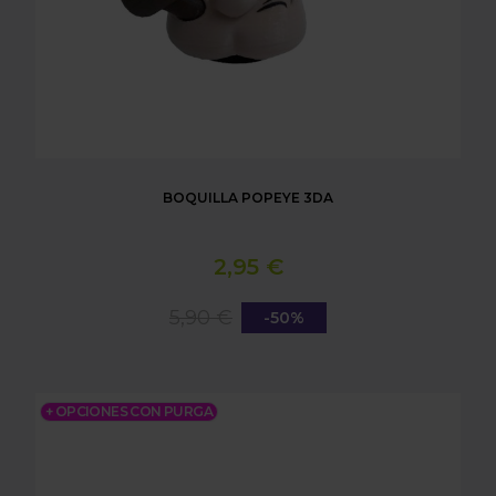
BOQUILLA POPEYE 3DA
2,95 €
5,90 €
-50%
BOQUILLA MARIO 3DA
+ OPCIONES CON PURGA