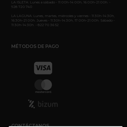
LA ISLETA: Lunes a sábado - 11:00h-14:00h, 16:00h-21:00h. -
928 720 740
LA LAGUNA: Lunes, martes, miércoles y viernes - 11:30h-14:30h,
16:30h-21:00h. Jueves - 11:30h-14:30h, 17:00h-21:00h. Sábado -
11:30h-14:30h. - 822 70 36 52
MÉTODOS DE PAGO
CONTÁCTANOS