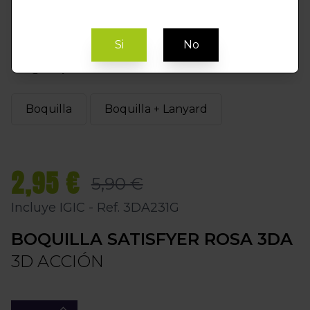
Si
No
Elegir Opción
Boquilla
Boquilla + Lanyard
2,95 €
5,90 €
Incluye IGIC - Ref. 3DA231G
BOQUILLA SATISFYER ROSA 3DA
3D ACCIÓN