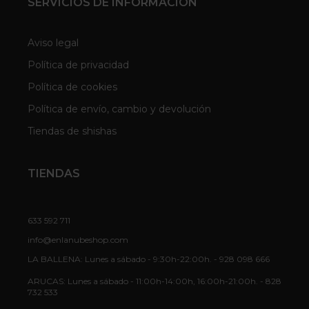
SERVICIOS DE INFORMACION
Aviso legal
Política de privacidad
Política de cookies
Política de envío, cambio y devolución
Tiendas de shishas
TIENDAS
633 592 711
info@enlanubeshop.com
LA BALLENA: Lunes a sábado - 9:30h-22:00h. - 928 098 666
ARUCAS: Lunes a sábado - 11:00h-14:00h, 16:00h-21:00h. - 828
732 533