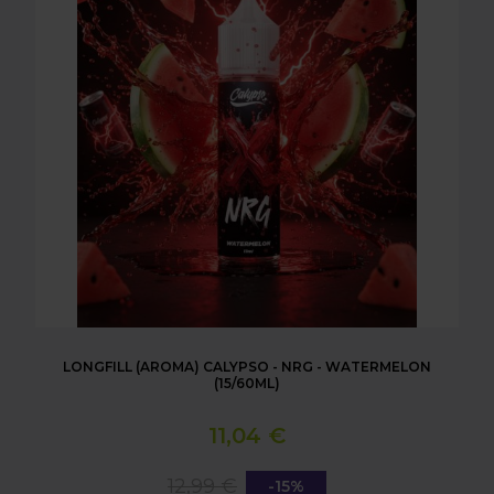
LONGFILL (AROMA) CALYPSO - NRG - WATERMELON
(15/60ML)
11,04 €
12,99 €
-15%