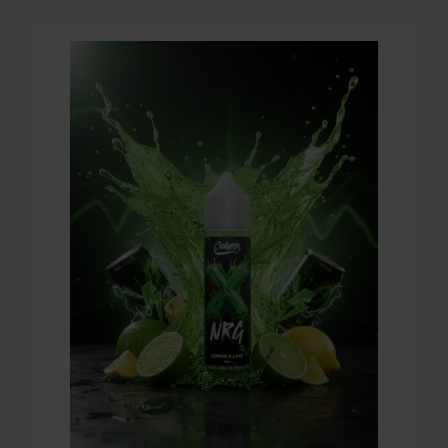
LONGFILL (AROMA) CALYPSO - NRG - LEMON & LIME