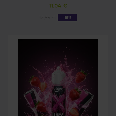
11,04 €
12,99 €
-15%
LONGFILL (AROMA) CALYPSO - NRG - STRAWBERRY