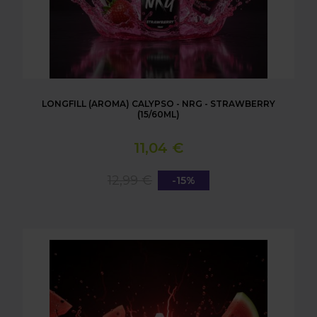
LONGFILL (AROMA) CALYPSO - NRG - STRAWBERRY
(15/60ML)
11,04 €
12,99 €
-15%
LONGFILL (AROMA) CALYPSO - NRG - WATERMELON