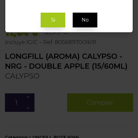
Si
No
11,04 €
12,99 €
Incluye IGIC - Ref. 8056897001691
LONGFILL (AROMA) CALYPSO -
NRG - DOUBLE APPLE (15/60ML)
CALYPSO
Comprar
Categoria: LONGFILL BOTE 60ML