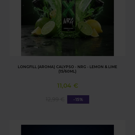
LONGFILL (AROMA) CALYPSO - NRG - LEMON & LIME
(15/60ML)
11,04 €
12,99 €
-15%
LONGFILL (AROMA) CALYPSO - NRG - PASSIONFRUI