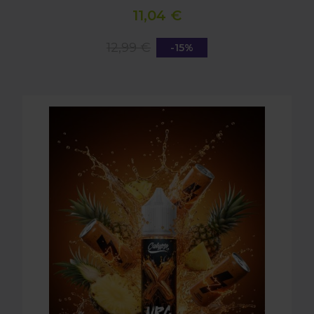
11,04 €
12,99 €
-15%
LONGFILL (AROMA) CALYPSO - NRG - PINEAPPLE (1