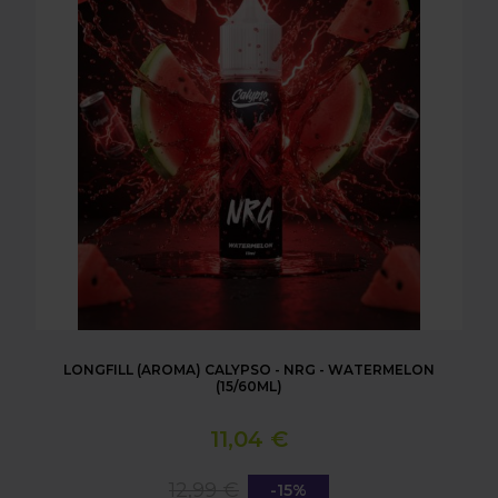
LONGFILL (AROMA) CALYPSO - NRG - WATERMELON
(15/60ML)
11,04 €
12,99 €
-15%