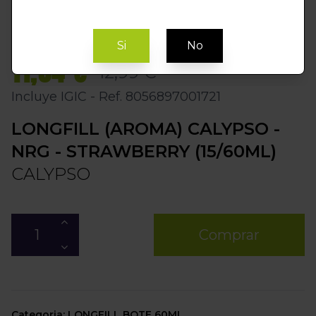
Si
No
11,04 €
12,99 €
Incluye IGIC - Ref. 8056897001721
LONGFILL (AROMA) CALYPSO -
NRG - STRAWBERRY (15/60ML)
CALYPSO
Comprar
Categoria: LONGFILL BOTE 60ML