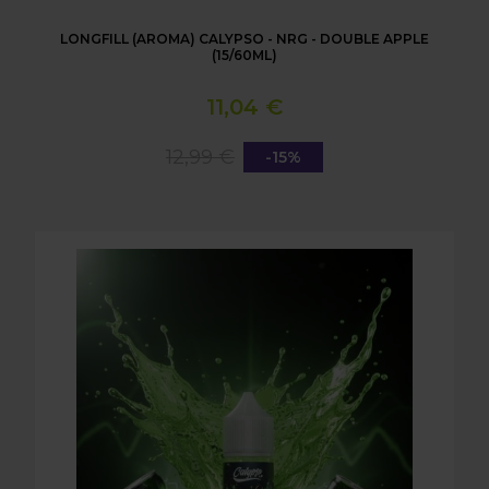
LONGFILL (AROMA) CALYPSO - NRG - DOUBLE APPLE
(15/60ML)
11,04 €
12,99 €
-15%
LONGFILL (AROMA) CALYPSO - NRG - LEMON & LIME