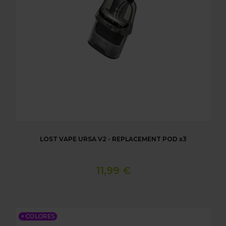
LOST VAPE URSA V2 - REPLACEMENT POD x3
11,99 €
LOST VAPE URSA NANO S2 POD KIT
+ COLORES