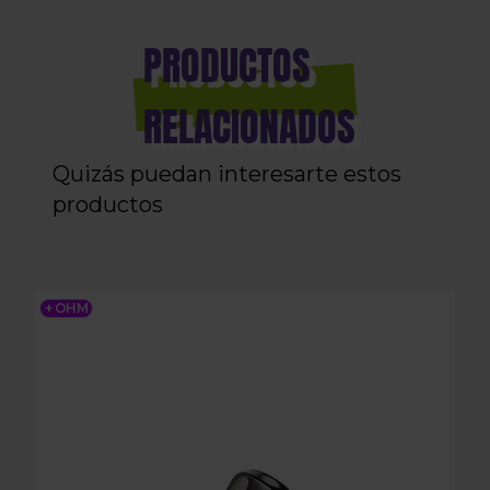
PRODUCTOS
RELACIONADOS
Quizás puedan interesarte estos
productos
LOST VAPE URSA V2 - REPLACEMENT POD x3
+ OHM