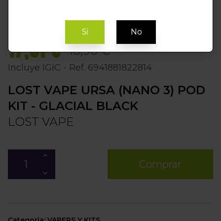
Si
No
17,01 €
18,90 €
Incluye IGIC - Ref. 6941881822814
LOST VAPE URSA (NANO 3) POD
KIT - GLACIAL BLACK
LOST VAPE
Comprar
Categoria: VAPERS Y KITS