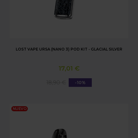
LOST VAPE URSA (NANO 3) POD KIT - GLACIAL SILVER
17,01 €
18,90 €
-10%
LOST VAPE URSA (NANO 3) POD KIT - ROYAL FOR
NUEVO