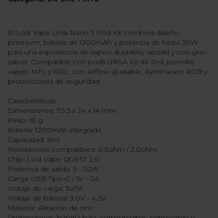
El Lost Vape Ursa Nano 3 Pod Kit combina diseño
premium, batería de 1200mAh y potencia de hasta 30W
para una experiencia de vapeo duradera, versátil y con gran
sabor. Compatible con pods URSA V2 de 2ml, permite
vapeo MTL y RDL, con airflow ajustable, iluminación RGB y
protecciones de seguridad.
Características:
Dimensiones: 113.5 x 24 x 14 mm
Peso: 55 g
Batería: 1200mAh integrada
Capacidad: 2ml
Resistencias compatibles: 0.3ohm / 2.0ohm
Chip: Lost Vape QUEST 2.0
Potencia de salida: 5 - 30W
Carga: USB Tipo-C / 5V - 2A
Voltaje de carga: 5V/1A
Voltaje de batería: 3.0V - 4.2V
Material: Aleación de zinc
Protecciones: batería baja, cortocircuitos, sobrecarga y