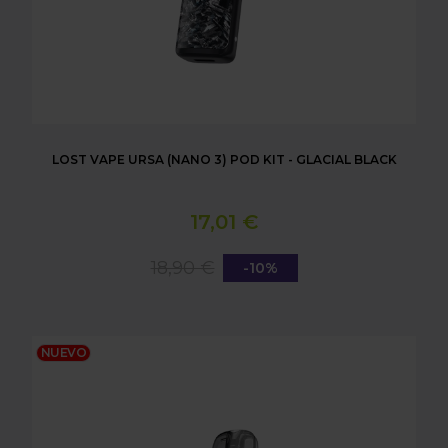
LOST VAPE URSA (NANO 3) POD KIT - GLACIAL BLACK
17,01 €
18,90 €
-10%
LOST VAPE URSA (NANO 3) POD KIT - GLACIAL SIL
NUEVO