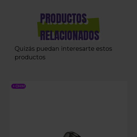
PRODUCTOS
RELACIONADOS
Quizás puedan interesarte estos
productos
LOST VAPE URSA V2 - REPLACEMENT POD x3
+ OHM