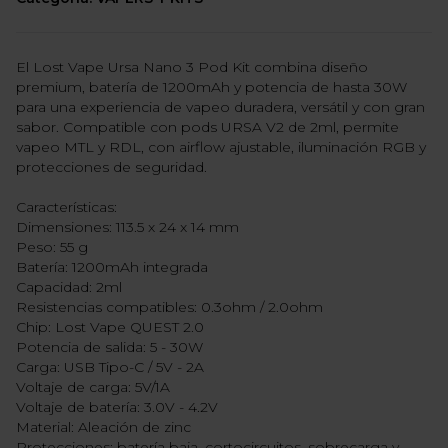
El Lost Vape Ursa Nano 3 Pod Kit combina diseño
premium, batería de 1200mAh y potencia de hasta 30W
para una experiencia de vapeo duradera, versátil y con gran
sabor. Compatible con pods URSA V2 de 2ml, permite
vapeo MTL y RDL, con airflow ajustable, iluminación RGB y
protecciones de seguridad.
Características:
Dimensiones: 113.5 x 24 x 14 mm
Peso: 55 g
Batería: 1200mAh integrada
Capacidad: 2ml
Resistencias compatibles: 0.3ohm / 2.0ohm
Chip: Lost Vape QUEST 2.0
Potencia de salida: 5 - 30W
Carga: USB Tipo-C / 5V - 2A
Voltaje de carga: 5V/1A
Voltaje de batería: 3.0V - 4.2V
Material: Aleación de zinc
Protecciones: batería baja, cortocircuitos, sobrecarga y