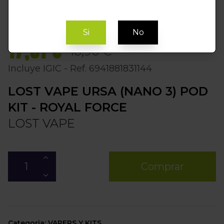
Si
No
17,01 €
18,90 €
Incluye IGIC - Ref. 6941881831144
LOST VAPE URSA (NANO 3) POD
KIT - ROYAL FORCE
LOST VAPE
Comprar
Categoria: VAPERS Y KITS