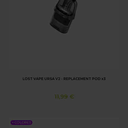
LOST VAPE URSA V2 - REPLACEMENT POD x3
11,99 €
LOST VAPE URSA NANO S2 POD KIT
+ COLORES