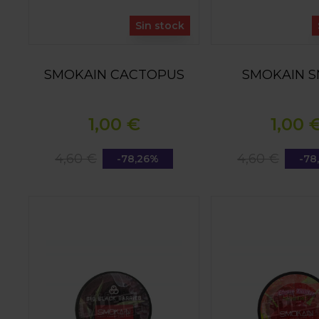
Sin stock
SMOKAIN CACTOPUS
SMOKAIN S
1,00 €
1,00 
4,60 €
4,60 €
-78,26%
-78
SMOKAIN BIG BLACK BARRIES
SMOKAIN CHERI Z