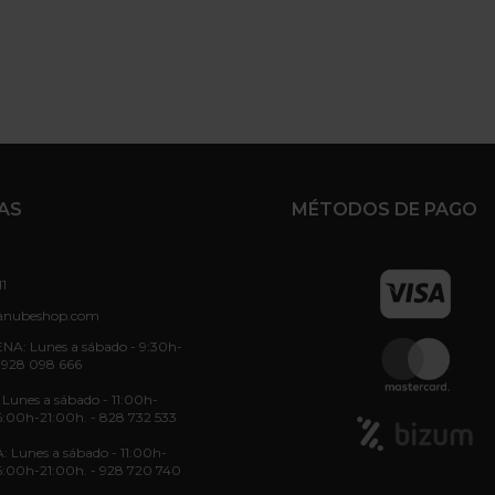
AS
MÉTODOS DE PAGO
11
anubeshop.com
NA: Lunes a sábado - 9:30h-
 928 098 666
unes a sábado - 11:00h-
6:00h-21:00h. - 828 732 533
: Lunes a sábado - 11:00h-
6:00h-21:00h. - 928 720 740