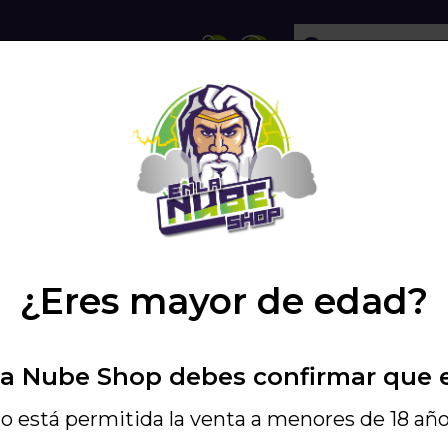
ECHOLLOS
SHISHA
VAPEO
PODS
Pago Online
¿Eres mayor de edad?
100% seguro
rmamos
ones y novedades
La Nube Shop debes confirmar que 
o está permitida la venta a menores de 18 año