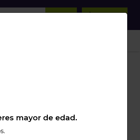
BUSCAR
0
/
0
Unds.
PROMOS
PACKS
LIQUIDACIÓN
Garantía de calidad
Los mejores productos
eres mayor de edad.
s.