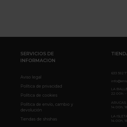
SERVICIOS DE
TIEND
INFORMACION
633 592 7
Aviso legal
info@enl
Política de privacidad
LA BALLE
22:00h. -
Política de cookies
ARUCAS: L
Política de envío, cambio y
14:00h, 1
devolución
LA ISLETA
Tiendas de shishas
14:00h, 1