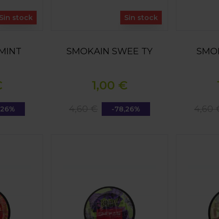
Sin stock
Sin stock
MINT
SMOKAIN SWEE TY
SMO
€
1,00 €
4,60 €
4,60 
,26%
-78,26%
KITTL
SMOKAIN BÄR LEAN
SMOKAIN J