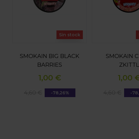
Sin stock
SMOKAIN BIG BLACK
SMOKAIN C
BARRIES
ZKITTL
1,00 €
1,00 
4,60 €
4,60 €
-78,26%
-78