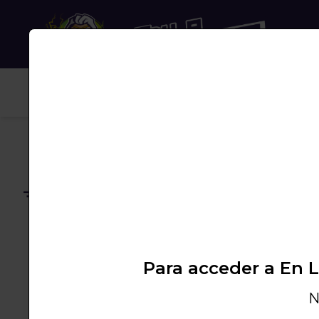
NUB
Envío gratuito
A partir de 50€
Te info
Promoci
Para acceder a En 
N