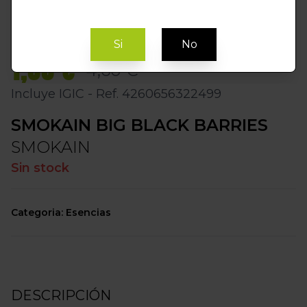
Si
No
1,00 €
4,60 €
Incluye IGIC - Ref. 4260656322499
SMOKAIN BIG BLACK BARRIES
SMOKAIN
Sin stock
Categoria: Esencias
DESCRIPCIÓN