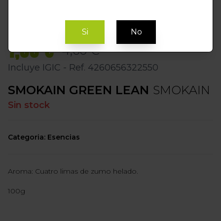
Si
No
1,00 €
4,60 €
Incluye IGIC - Ref. 4260656322550
SMOKAIN GREEN LEAN
SMOKAIN
Sin stock
Categoria: Esencias
Aroma: Cuatro limas de zumo helado.
100g