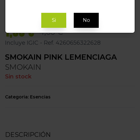
Si
No
1,00 €
4,60 €
Incluye IGIC - Ref. 4260656322628
SMOKAIN PINK LEMENCIAGA
SMOKAIN
Sin stock
Categoria: Esencias
DESCRIPCIÓN